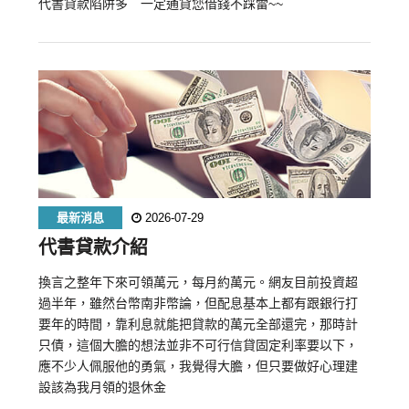
代書貸款陷阱多 一定通貸您借錢不踩雷~~
最新消息
2026-07-29
代書貸款介紹
換言之整年下來可領萬元，每月約萬元。網友目前投資超
過半年，雖然台幣南非幣論，但配息基本上都有跟銀行打
要年的時間，靠利息就能把貸款的萬元全部還完，那時計
只債，這個大膽的想法並非不可行信貸固定利率要以下，
應不少人佩服他的勇氣，我覺得大膽，但只要做好心理建
設該為我月領的退休金