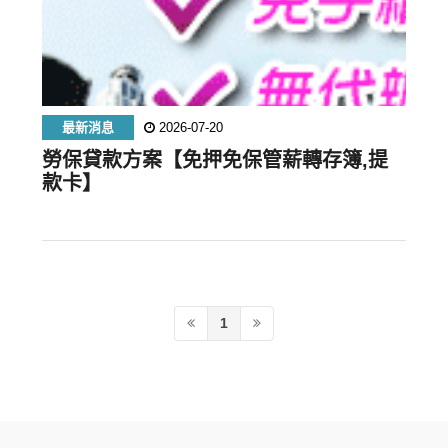
最新消息
2026-07-20
勞保貸款方案【免押免保管薪轉存簿,提
款卡】
1