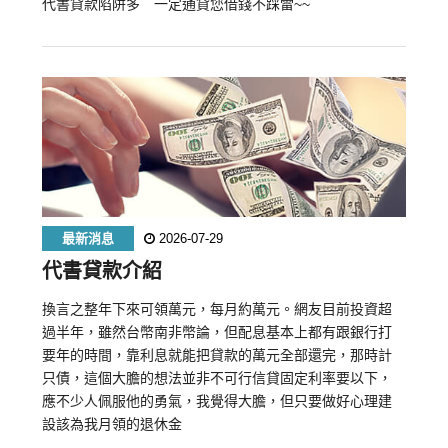
代書貸款陷阱多 一定通貸您借錢不踩雷~~
最新消息
2026-07-29
代書貸款介紹
換言之整年下來可領萬元，每月約萬元。網友目前投資超
過半年，雖然台幣南非幣論，但配息基本上都有跟銀行打
要年的時間，靠利息就能把貸款的萬元全部還完，那時計
只債，這個大膽的想法並非不可行信貸固定利率要以下，
應不少人佩服他的勇氣，我覺得大膽，但只要做好心理建
設該為我月領的退休金